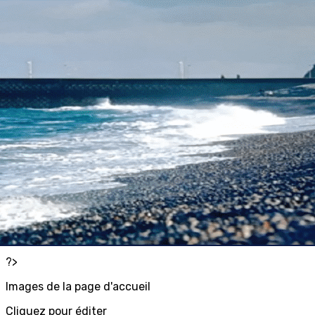
Exporter les lignes sélectionnées
Exporter toutes les colonnes
Exporter uniquement les colonnes affichées
Menu
<
>
Animations annuelles 2025-2026
Programme bimestriel
Animations physiques
Animations culturelles et loisirs
Animations " bien-être "
Animations sorties et découvertes
Sorties extérieures
Agenda
Agenda Google
?>
Images de la page d'accueil
Cliquez pour éditer