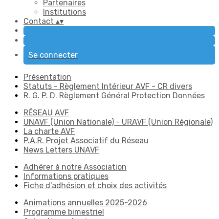
Partenaires
Institutions
Contact
▴
▾
Se connecter
Présentation
Statuts - Règlement Intérieur AVF - CR divers
R. G. P. D. Règlement Général Protection Données
RÉSEAU AVF
UNAVF (Union Nationale) - URAVF (Union Régionale)
La charte AVF
P.A.R. Projet Associatif du Réseau
News Letters UNAVF
Adhérer à notre Association
Informations pratiques
Fiche d'adhésion et choix des activités
Animations annuelles 2025-2026
Programme bimestriel