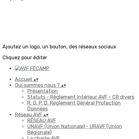
Ajoutez un logo, un bouton, des réseaux sociaux
Cliquez pour éditer
Accueil
▴
▾
Qui sommes nous ?
▴
▾
Présentation
Statuts - Règlement Intérieur AVF - CR divers
R. G. P. D. Règlement Général Protection
Données
Réseau AVF
▴
▾
RÉSEAU AVF
UNAVF (Union Nationale) - URAVF (Union
Régionale)
La charte AVF