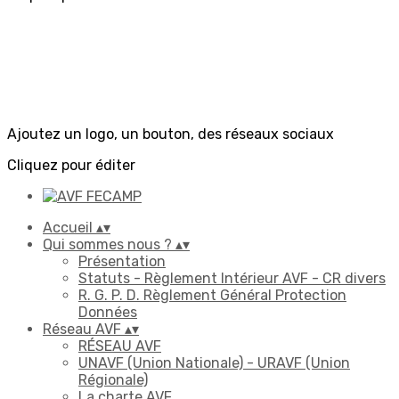
Ajoutez un logo, un bouton, des réseaux sociaux
Cliquez pour éditer
Accueil
▴
▾
Qui sommes nous ?
▴
▾
Présentation
Statuts - Règlement Intérieur AVF - CR divers
R. G. P. D. Règlement Général Protection
Données
Réseau AVF
▴
▾
RÉSEAU AVF
UNAVF (Union Nationale) - URAVF (Union
Régionale)
La charte AVF