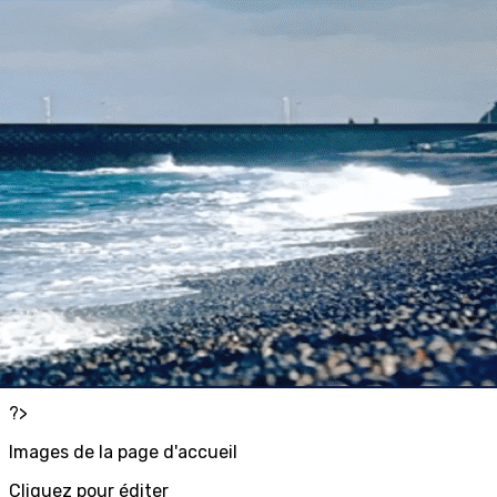
Exporter les lignes sélectionnées
Exporter toutes les colonnes
Exporter uniquement les colonnes affichées
Menu
<
>
Animations annuelles 2025-2026
Programme bimestriel
Animations physiques
Animations culturelles et loisirs
Animations " bien-être "
Animations sorties et découvertes
Sorties extérieures
Agenda
Agenda Google
?>
Images de la page d'accueil
Cliquez pour éditer