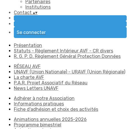
Partenaires
Institutions
Contact
▴
▾
Se connecter
Présentation
Statuts - Règlement Intérieur AVF - CR divers
R. G. P. D. Règlement Général Protection Données
RÉSEAU AVF
UNAVF (Union Nationale) - URAVF (Union Régionale)
La charte AVF
P.A.R. Projet Associatif du Réseau
News Letters UNAVF
Adhérer à notre Association
Informations pratiques
Fiche d'adhésion et choix des activités
Animations annuelles 2025-2026
Programme bimestriel