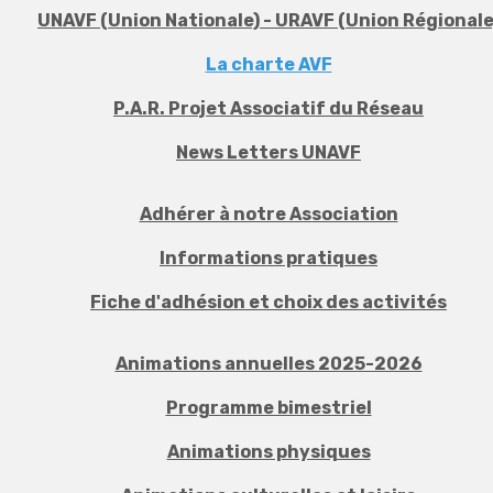
UNAVF (Union Nationale) - URAVF (Union Régionale
La charte AVF
P.A.R. Projet Associatif du Réseau
News Letters UNAVF
Adhérer à notre Association
Informations pratiques
Fiche d'adhésion et choix des activités
Animations annuelles 2025-2026
Programme bimestriel
Animations physiques