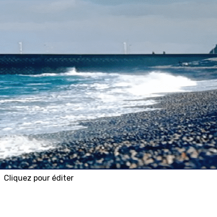
Exporter les lignes sélectionnées
Exporter toutes les colonnes
Exporter uniquement les colonnes affichées
Menu
<
>
RÉSEAU AVF
UNAVF (Union Nationale) - URAVF (Union Régionale)
La charte AVF
P.A.R. Projet Associatif du Réseau
News Letters UNAVF
?>
Images de la page d'accueil
Cliquez pour éditer